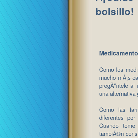
bolsillo!
Medicamentos
Como los medi
mucho mÃ¡s car
pregÃºntele al
una alternativa
Como las far
diferentes por
Cuando tome 
tambiÃ©n consi